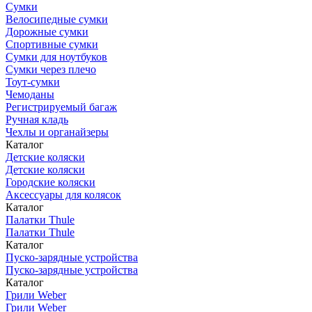
Сумки
Велосипедные сумки
Дорожные сумки
Спортивные сумки
Сумки для ноутбуков
Сумки через плечо
Тоут-сумки
Чемоданы
Регистрируемый багаж
Ручная кладь
Чехлы и органайзеры
Каталог
Детские коляски
Детские коляски
Городские коляски
Аксессуары для колясок
Каталог
Палатки Thule
Палатки Thule
Каталог
Пуско-зарядные устройства
Пуско-зарядные устройства
Каталог
Грили Weber
Грили Weber